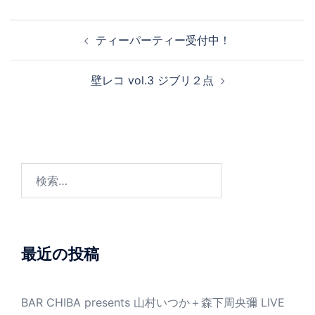
投
ティーパーティー受付中！
稿
ナ
壁レコ vol.3 ジブリ２点
ビ
ゲ
ー
シ
ョ
検
ン
索:
最近の投稿
BAR CHIBA presents 山村いつか＋森下周央彌 LIVE