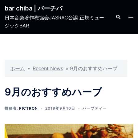
コ
bar chiba | バーチバ
ン
検
ト
日本音楽著作権協会JASRAC公認 正規ミュー
テ
索
グ
ジックBAR
ン
ル
ツ
メ
へ
ニ
ス
ュ
キ
ー
ッ
ホーム
»
Recent News
»
9月のおすすめハーブ
プ
9月のおすすめハーブ
投稿者:
PICTRON
2019年9月10日
ハーブティー