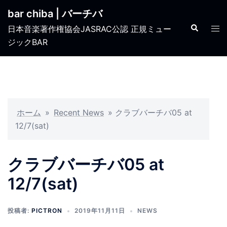
コ
bar chiba | バーチバ
ン
検
ト
日本音楽著作権協会JASRAC公認 正規ミュー
テ
索
グ
ジックBAR
ン
ル
ツ
メ
へ
ニ
ス
ュ
キ
ー
ッ
ホーム
»
Recent News
»
クラブバーチバ05 at
プ
12/7(sat)
クラブバーチバ05 at
12/7(sat)
投稿者:
PICTRON
2019年11月11日
NEWS